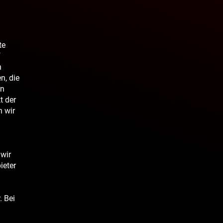
te
f
h
n, die
en
t der
n wir
 wir
ieter
. Bei