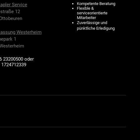
Kompetente Beratung
apler Service
Flexible &
straße 12
serviceorientierte
Mitarbeiter
Ottobeuren
Zuverlässige und
pünktliche Erledigung
lassung Westerheim
epark 1
Westerheim
6 23200500 oder
) 1724712339